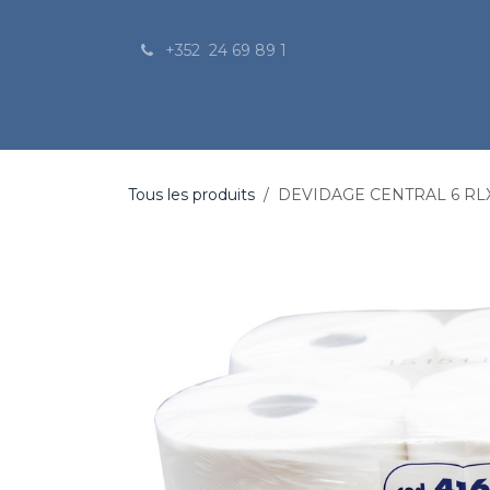
Se rendre au contenu
+352 24 69 89 1
Nos produits
Le catalogue
Nos services
Tous les produits
DEVIDAGE CENTRAL 6 RL