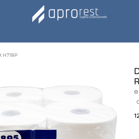
Notre équipe
X H718P
D
R
1