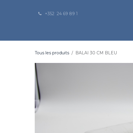
Se rendre au contenu
+352 24 69 89 1
Nos produits
Le catalogue
Nos services
Tous les produits
BALAI 30 CM BLEU