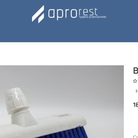
Notre équipe
B
H
1
Co