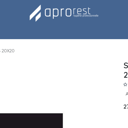
Notre équipe
 20X20
S
2
A
2