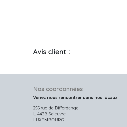
Avis client :
Nos coordonnées
Venez nous rencontrer dans nos locaux
256 rue de Differdange
L-4438 Soleuvre
LUXEMBOURG